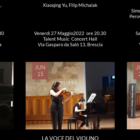
, 
Xiaoqing Yu, Filip Michalak
Simo
Pero
30
Venerdì 27 Maggio2022  ore 20.30
S
Talent Music  Concert Hall
a
Via Gasparo da Salò 13, Brescia
JUN
J
15
LA VOCE DEL VIOLINO