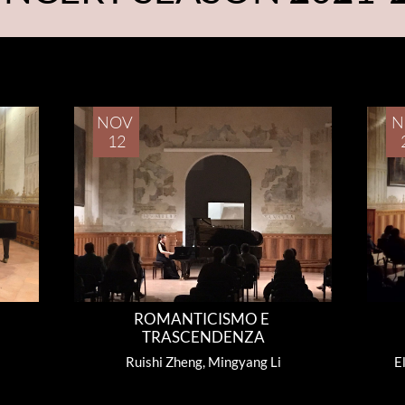
NOV 
N
12
ROMANTICISMO E 
TRASCENDENZA
Ruishi Zheng, Mingyang Li
E