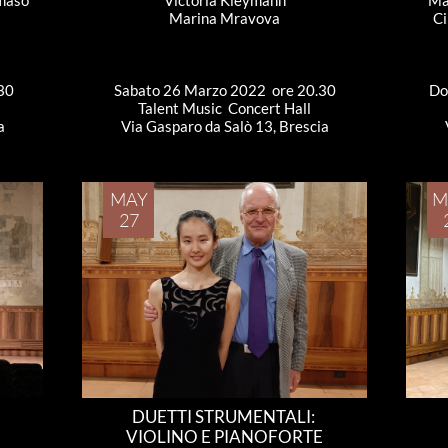
maso 
Victoria Kleymann
Ma
 
Marina Mravova
Ci
30
Sabato 26 Marzo 2022  ore 20.30
Do
Talent Music  Concert Hall
a
Via Gasparo da Salò 13, Brescia
MAY
M
27
DUETTI STRUMENTALI: 
VIOLINO E PIANOFORTE