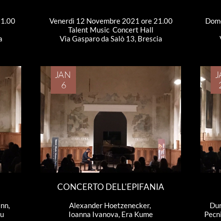
21.00
Venerdì 12 Novembre 2021 ore 21.00
Dome
Talent Music  Concert Hall
a
Via Gasparo da Salò 13, Brescia
JAN 
J
6
CONCERTO DELL'EPIFANIA
n, 
Alexander Hoetzenecker, 
Dur
lu
Ioanna Ivanova, Era Kume
Pecni