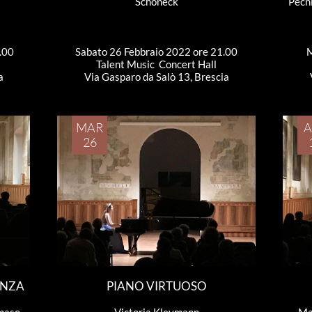
Schoneck
Pecni
.00
Sabato 26 Febbraio 2022 ore 21.00
M
Talent Music  Concert Hall
a
Via Gasparo da Salò 13, Brescia
MAR
A
26
ENZA
PIANO VIRTUOSO