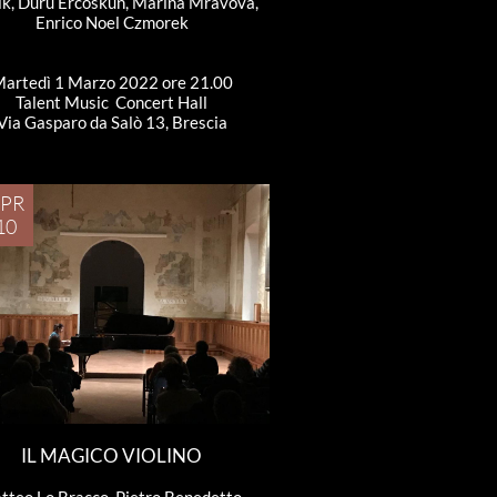
k, Duru Ercoskun, Marina Mravova, 
Enrico Noel Czmorek
artedì 1 Marzo 2022 ore 21.00
Talent Music  Concert Hall
Via Gasparo da Salò 13, Brescia
PR
10
IL MAGICO VIOLINO