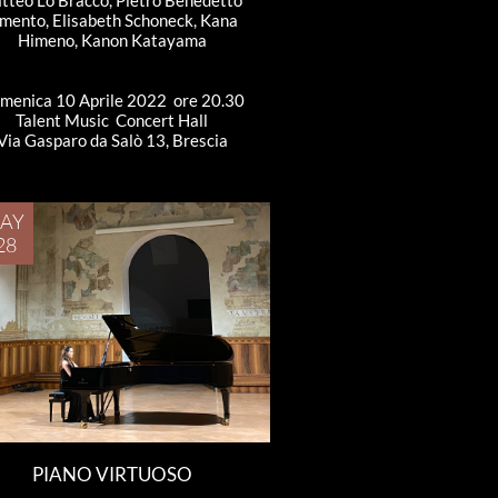
tteo Lo Bracco, Pietro Benedetto 
mento, Elisabeth Schoneck, Kana 
Himeno, Kanon Katayama
menica 10 Aprile 2022  ore 20.30
Talent Music  Concert Hall
Via Gasparo da Salò 13, Brescia
AY 
28
PIANO VIRTUOSO